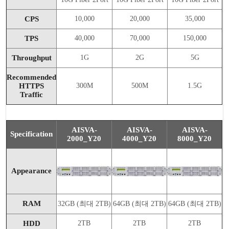
CPS
10,000
20,000
35,000
TPS
40,000
70,000
150,000
Throughput
1G
2G
5G
Recommended
HTTPS
300M
500M
1.5G
Traffic
AISVA-
AISVA-
AISVA-
Specification
2000_Y20
4000_Y20
8000_Y20
Appearance
RAM
32GB (최대 2TB)
64GB (최대 2TB)
64GB (최대 2TB)
HDD
2TB
2TB
2TB