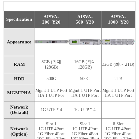
AISVA-
AISVA-
AISVA-
Specification
200_Y20
500_Y20
1000_Y20
Appearance
8GB (최대
16GB (최대
RAM
32GB (최대 2TB)
128GB)
128GB)
HDD
500G
500G
2TB
Mgmt 1 UTP Port
Mgmt 1 UTP Port
Mgmt 1 UTP Port
MGMT/HA
HA 1 UTP Por
HA 1 UTP Port
HA 1 UTP Port
Network
1G UTP * 4
1G UTP * 4
-
(Default)
Slot 1
Slot 1
8 Slot
Network
1G UTP 4Port
1G UTP 4Port
1G UTP 4Port
(Option)
1G Fiber 4Port
1G Fiber 4Port
1G Fiber 4Port
10G Fiber 2Port
10G Fiber 2Port
10G Fiber 2Port