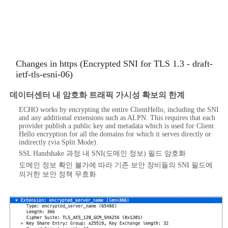
Changes in https (Encrypted SNI for TLS 1.3 - draft-
ietf-tls-esni-06)
데이터센터 내 암호화 트래픽 가시성 확보의 한계
ECHO works by encrypting the entire ClientHello, including the SNI
and any additional extensions such as ALPN. This requires that each
provider publish a public key and metadata which is used for Client
Hello encryption for all the domains for which it serves directly or
indirectly (via Split Mode).
SSL Handshake 과정 내 SNI(도메인 정보) 필드 암호화
도메인 정보 확인 불가에 따라 기존 보안 장비들의 SNI 필드에
의거한 보안 정책 무효화