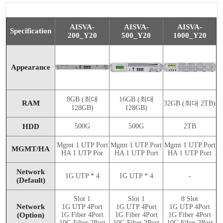
AISVA-
AISVA-
AISVA-
Specification
200_Y20
500_Y20
1000_Y20
Appearance
8GB (최대
16GB (최대
RAM
32GB (최대 2TB)
128GB)
128GB)
HDD
500G
500G
2TB
Mgmt 1 UTP Port
Mgmt 1 UTP Port
Mgmt 1 UTP Port
MGMT/HA
HA 1 UTP Por
HA 1 UTP Port
HA 1 UTP Port
Network
1G UTP * 4
1G UTP * 4
-
(Default)
Slot 1
Slot 1
8 Slot
Network
1G UTP 4Port
1G UTP 4Port
1G UTP 4Port
(Option)
1G Fiber 4Port
1G Fiber 4Port
1G Fiber 4Port
10G Fiber 2Port
10G Fiber 2Port
10G Fiber 2Port