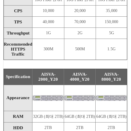
CPS
10,000
20,000
35,000
TPS
40,000
70,000
150,000
Throughput
1G
2G
5G
Recommended
HTTPS
300M
500M
1.5G
Traffic
AISVA-
AISVA-
AISVA-
Specification
2000_Y20
4000_Y20
8000_Y20
Appearance
RAM
32GB (최대 2TB)
64GB (최대 2TB)
64GB (최대 2TB)
HDD
2TB
2TB
2TB