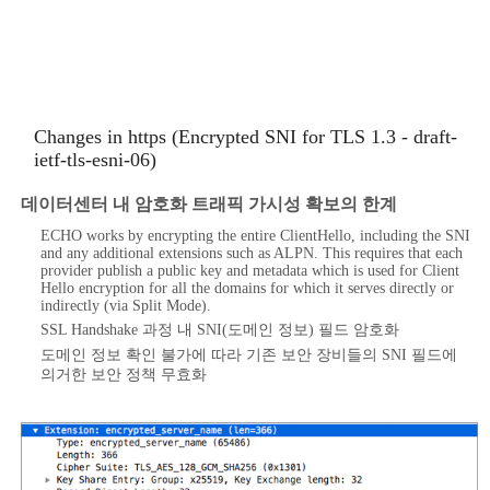
Changes in https (Encrypted SNI for TLS 1.3 - draft-
ietf-tls-esni-06)
데이터센터 내 암호화 트래픽 가시성 확보의 한계
ECHO works by encrypting the entire ClientHello, including the SNI
and any additional extensions such as ALPN. This requires that each
provider publish a public key and metadata which is used for Client
Hello encryption for all the domains for which it serves directly or
indirectly (via Split Mode).
SSL Handshake 과정 내 SNI(도메인 정보) 필드 암호화
도메인 정보 확인 불가에 따라 기존 보안 장비들의 SNI 필드에
의거한 보안 정책 무효화