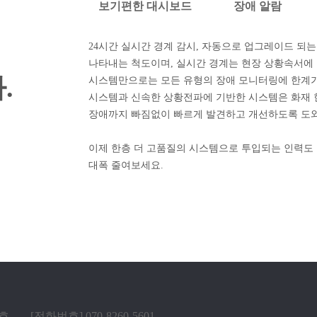
보기편한 대시보드
장애 알람
24시간 실시간 경계 감시, 자동으로 업그레이드 되는
나타내는 척도이며, 실시간 경계는 현장 상황속서에
.
시스템만으로는 모든 유형의 장애 모니터링에 한계가
시스템과 신속한 상황전파에 기반한 시스템은 화재
장애까지 빠짐없이 빠르게 발견하고 개선하도록 도
이제 한층 더 고품질의 시스템으로 투입되는 인력도
대폭 줄여보세요.
5호
[전화번호] 070-8260-5601