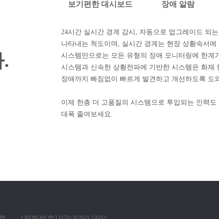
보기편한 대시보드
장애 알람
24시간 실시간 경계 감시, 자동으로 업그레이드 되는
나타내는 척도이며, 실시간 경계는 현장 상황속서에
.
시스템만으로는 모든 유형의 장애 모니터링에 한계가
시스템과 신속한 상황전파에 기반한 시스템은 화재
장애까지 빠짐없이 빠르게 발견하고 개선하도록 도
이제 한층 더 고품질의 시스템으로 투입되는 인력도
대폭 줄여보세요.
5호
[전화번호] 070-8260-5601