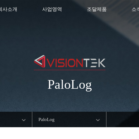
회사소개
사업영역
조달제품
소
PaloLog
PaloLog