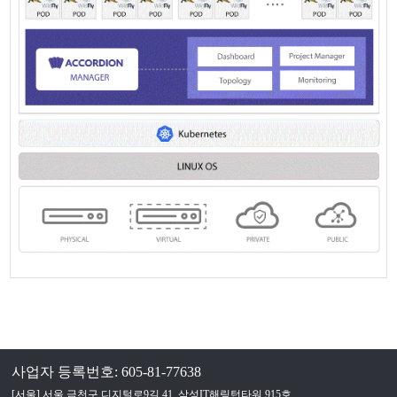
사업자 등록번호: 605-81-77638
[서울] 서울 금천구 디지털로9길 41, 삼성IT해링턴타워 915호