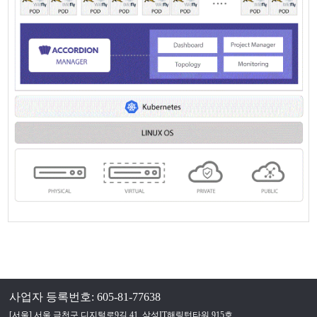
사업자 등록번호: 605-81-77638
[서울] 서울 금천구 디지털로9길 41, 삼성IT해링턴타워 915호