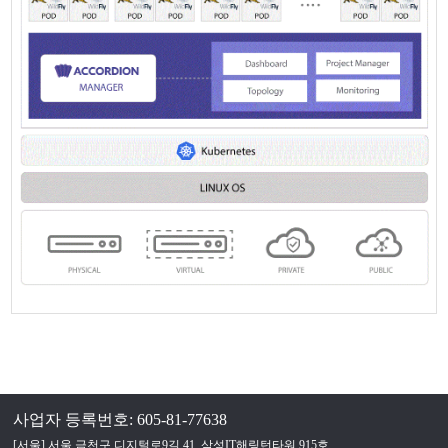
사업자 등록번호: 605-81-77638
[서울] 서울 금천구 디지털로9길 41, 삼성IT해링턴타워 915호