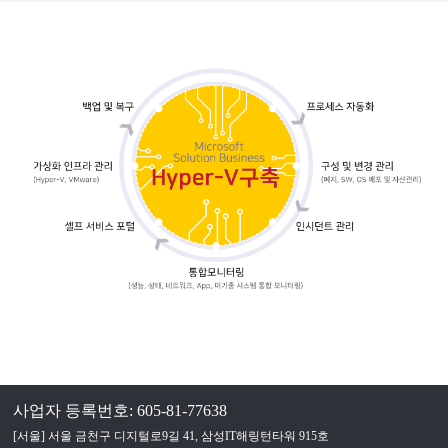
사업자 등록번호: 605-81-77638
[서울] 서울 금천구 디지털로9길 41, 삼성IT해링턴타워 915호