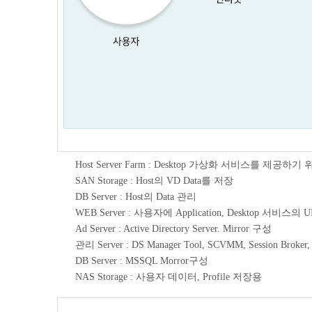
Host Server Farm : Desktop 가상화 서비스를 제공하
SAN Storage : Host의 VD Data를 저장
DB Server : Host의 Data 관리
WEB Server : 사용자에 Application, Desktop 서비스의
Ad Server : Active Directory Server. Mirror 구성
관리 Server : DS Manager Tool, SCVMM, Session Broker
DB Server : MSSQL Morror구성
NAS Storage : 사용자 데이터, Profile 저장용