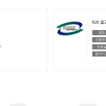
GS 
명칭
인증번
㈜
인증
평가기