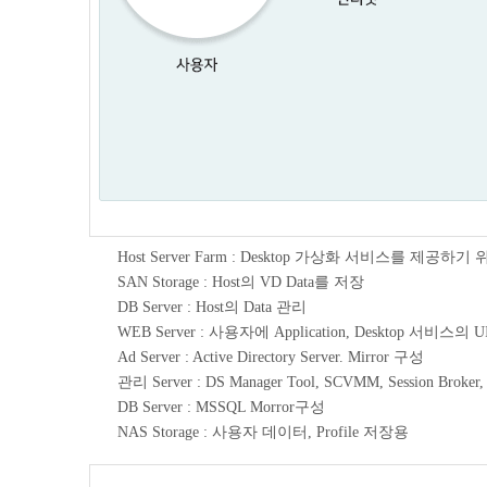
Host Server Farm : Desktop 가상화 서비스를 제공하
SAN Storage : Host의 VD Data를 저장
DB Server : Host의 Data 관리
WEB Server : 사용자에 Application, Desktop 서비스의
Ad Server : Active Directory Server. Mirror 구성
관리 Server : DS Manager Tool, SCVMM, Session Broker
DB Server : MSSQL Morror구성
NAS Storage : 사용자 데이터, Profile 저장용