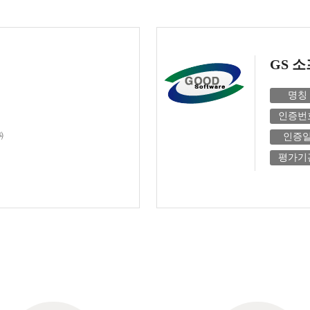
GS 
명칭
인증번
㈜
인증
평가기