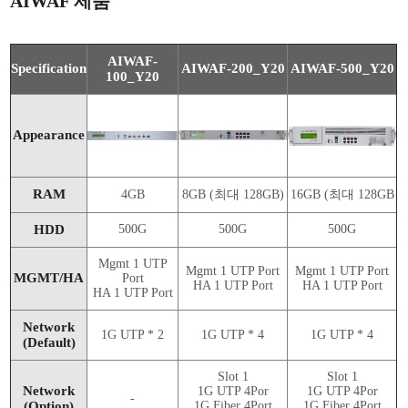
AIWAF 제품
AIWAF-
Specification
AIWAF-200_Y20
AIWAF-500_Y20
100_Y20
Appearance
RAM
4GB
8GB (최대 128GB)
16GB (최대 128GB
HDD
500G
500G
500G
Mgmt 1 UTP
Mgmt 1 UTP Port
Mgmt 1 UTP Port
MGMT/HA
Port
HA 1 UTP Port
HA 1 UTP Port
HA 1 UTP Port
Network
1G UTP * 2
1G UTP * 4
1G UTP * 4
(Default)
Slot 1
Slot 1
Network
1G UTP 4Por
1G UTP 4Por
-
(Option)
1G Fiber 4Port
1G Fiber 4Port