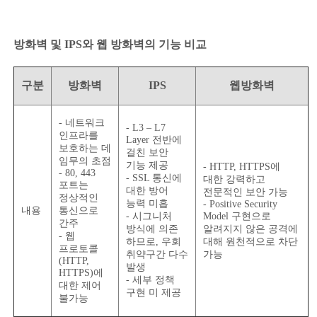
방화벽 및 IPS와 웹 방화벽의 기능 비교
구분
방화벽
IPS
웹방화벽
- 네트워크
- L3 – L7
인프라를
Layer 전반에
보호하는 데
걸친 보안
임무의 초점
기능 제공
- HTTP, HTTPS에
- 80, 443
- SSL 통신에
대한 강력하고
포트는
대한 방어
전문적인 보안 가능
정상적인
능력 미흡
- Positive Security
내용
통신으로
- 시그니처
Model 구현으로
간주
방식에 의존
알려지지 않은 공격에
- 웹
하므로, 우회
대해 원천적으로 차단
프로토콜
취약구간 다수
가능
(HTTP,
발생
HTTPS)에
- 세부 정책
대한 제어
구현 미 제공
불가능