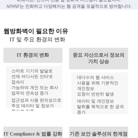
AIWAF는 진화하고 다양해지는 웹 공격을 포괄적으로 방어합니다.
웹방화벽이 필요한 이유
IT 및 주요 환경의 변화
IT 환경의 변화
중요 자산으로서 정보의
가치 상승
스마트 기기의 발달로
언제 어디서든 인터넷
대다수의 웹 서비스
접속이
사용을 위해 기본적인
가능하여 개인 또는 회사
개인정보
업무의 연속성 증가
요청이 빈번히 발생
접근성과 사용 편의성으로
데이터 및 개인정보
주요 데이터 및 정보가
탈취를 목적으로 한 공격
웹으로 집중
증가
서비스,금융, 쇼핑, 의료 등
사고발생 시 심각한 기업
다양한 웹 서비스의 증가
이미지 저하 및 경제적
손실 초래
IT Compliance & 법률 강화
기존 보안 솔루션의 한계점