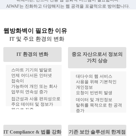
AIWAF는 진화하고 다양해지는 웹 공격을 포괄적으로 방어합니다.
웹방화벽이 필요한 이유
IT 및 주요 환경의 변화
IT 환경의 변화
중요 자산으로서 정보의
가치 상승
스마트 기기의 발달로
언제 어디서든 인터넷
대다수의 웹 서비스
접속이
사용을 위해 기본적인
가능하여 개인 또는 회사
개인정보
업무의 연속성 증가
요청이 빈번히 발생
접근성과 사용 편의성으로
데이터 및 개인정보
주요 데이터 및 정보가
탈취를 목적으로 한 공격
웹으로 집중
증가
서비스,금융, 쇼핑, 의료 등
사고발생 시 심각한 기업
다양한 웹 서비스의 증가
이미지 저하 및 경제적
손실 초래
IT Compliance & 법률 강화
기존 보안 솔루션의 한계점