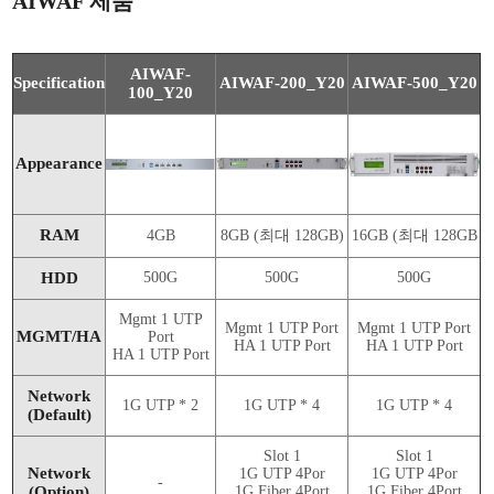
AIWAF 제품
AIWAF-
Specification
AIWAF-200_Y20
AIWAF-500_Y20
100_Y20
Appearance
RAM
4GB
8GB (최대 128GB)
16GB (최대 128GB
HDD
500G
500G
500G
Mgmt 1 UTP
Mgmt 1 UTP Port
Mgmt 1 UTP Port
MGMT/HA
Port
HA 1 UTP Port
HA 1 UTP Port
HA 1 UTP Port
Network
1G UTP * 2
1G UTP * 4
1G UTP * 4
(Default)
Slot 1
Slot 1
Network
1G UTP 4Por
1G UTP 4Por
-
(Option)
1G Fiber 4Port
1G Fiber 4Port