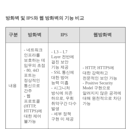
방화벽 및 IPS와 웹 방화벽의 기능 비교
구분
방화벽
IPS
웹방화벽
- 네트워크
- L3 – L7
인프라를
Layer 전반에
보호하는 데
걸친 보안
임무의 초점
기능 제공
- HTTP, HTTPS에
- 80, 443
- SSL 통신에
대한 강력하고
포트는
대한 방어
전문적인 보안 가능
정상적인
능력 미흡
- Positive Security
내용
통신으로
- 시그니처
Model 구현으로
간주
방식에 의존
알려지지 않은 공격에
- 웹
하므로, 우회
대해 원천적으로 차단
프로토콜
취약구간 다수
가능
(HTTP,
발생
HTTPS)에
- 세부 정책
대한 제어
구현 미 제공
불가능