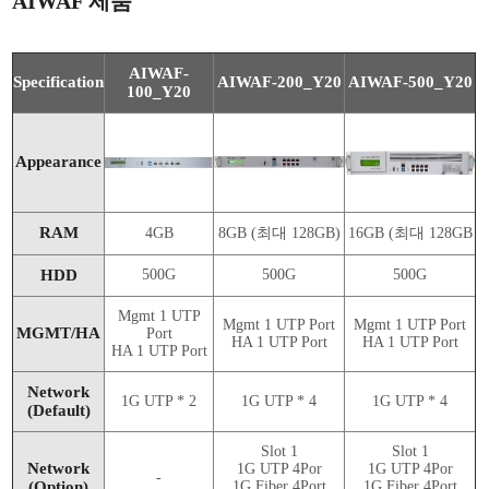
AIWAF 제품
AIWAF-
Specification
AIWAF-200_Y20
AIWAF-500_Y20
100_Y20
Appearance
RAM
4GB
8GB (최대 128GB)
16GB (최대 128GB
HDD
500G
500G
500G
Mgmt 1 UTP
Mgmt 1 UTP Port
Mgmt 1 UTP Port
MGMT/HA
Port
HA 1 UTP Port
HA 1 UTP Port
HA 1 UTP Port
Network
1G UTP * 2
1G UTP * 4
1G UTP * 4
(Default)
Slot 1
Slot 1
Network
1G UTP 4Por
1G UTP 4Por
-
(Option)
1G Fiber 4Port
1G Fiber 4Port