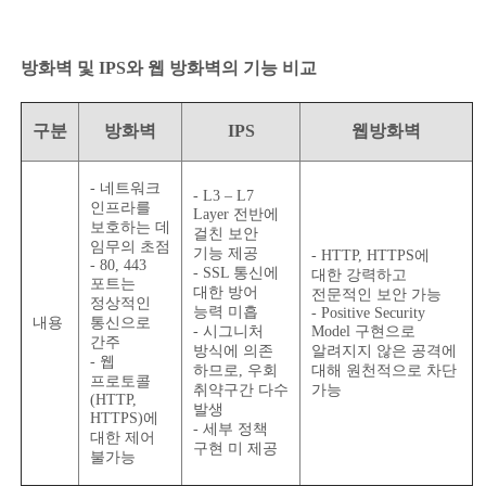
방화벽 및 IPS와 웹 방화벽의 기능 비교
구분
방화벽
IPS
웹방화벽
- 네트워크
- L3 – L7
인프라를
Layer 전반에
보호하는 데
걸친 보안
임무의 초점
기능 제공
- HTTP, HTTPS에
- 80, 443
- SSL 통신에
대한 강력하고
포트는
대한 방어
전문적인 보안 가능
정상적인
능력 미흡
- Positive Security
내용
통신으로
- 시그니처
Model 구현으로
간주
방식에 의존
알려지지 않은 공격에
- 웹
하므로, 우회
대해 원천적으로 차단
프로토콜
취약구간 다수
가능
(HTTP,
발생
HTTPS)에
- 세부 정책
대한 제어
구현 미 제공
불가능