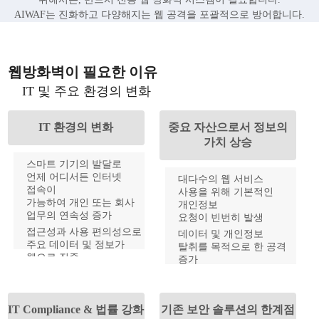
AIWAF는 진화하고 다양해지는 웹 공격을 포괄적으로 방어합니다.
웹방화벽이 필요한 이유
IT 및 주요 환경의 변화
IT 환경의 변화
중요 자산으로서 정보의
가치 상승
스마트 기기의 발달로
언제 어디서든 인터넷
대다수의 웹 서비스
접속이
사용을 위해 기본적인
가능하여 개인 또는 회사
개인정보
업무의 연속성 증가
요청이 빈번히 발생
접근성과 사용 편의성으로
데이터 및 개인정보
주요 데이터 및 정보가
탈취를 목적으로 한 공격
웹으로 집중
증가
서비스,금융, 쇼핑, 의료 등
사고발생 시 심각한 기업
다양한 웹 서비스의 증가
이미지 저하 및 경제적
손실 초래
IT Compliance & 법률 강화
기존 보안 솔루션의 한계점