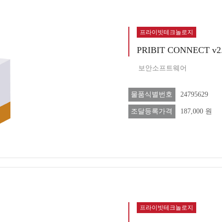
프라이빗테크놀로지
PRIBIT CONNECT v2.0,
보안소프트웨어
물품식별번호
24795629
조달등록가격
187,000 원
프라이빗테크놀로지