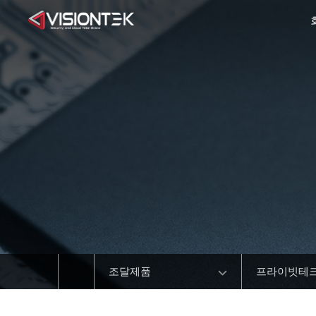
조달제품
프라이빗테