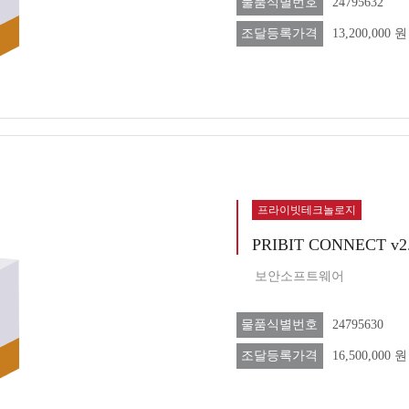
물품식별번호
24795632
조달등록가격
13,200,000 원
프라이빗테크놀로지
PRIBIT CONNECT v
보안소프트웨어
물품식별번호
24795630
조달등록가격
16,500,000 원