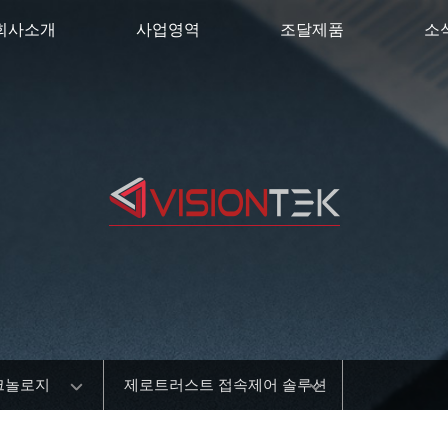
회사소개
사업영역
조달제품
소
크놀로지
제로트러스트 접속제어 솔루션