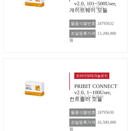
v2.0, 101~500User,
보안소프트웨어
게이트웨이 모듈
물품식별번호
24795632
조달등록가격
13,200,000
원
프라이빗테크놀로지
PRIBIT CONNECT
v2.0, 1~100User,
보안소프트웨어
컨트롤러 모듈
물품식별번호
24795630
조달등록가격
16,500,000
원