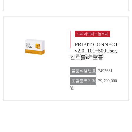
프라이빗테크놀로지
PRIBIT CONNECT
v2.0, 101~500User,
보안소프트웨어
컨트롤러 모듈
물품식별번호
2495631
조달등록가격
29,700,000
원