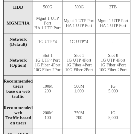
HDD
500G
500G
2TB
Mgmt 1 UTP
Mgmt 1 UTP Port
Mgmt 1 UTP Port
MGMT/HA
Port
HA 1 UTP Port
HA 1 UTP Port
HA 1 UTP Port
Network
1G UTP*4
1G UTP*4
-
(Default)
Slot 1
Slot 1
Slot 8
Network
1G UTP 4Port
1G UTP 4Port
1G UTP 4Port
(Option)
1G Fiber 4Port
1G Fiber 4Port
1G Fiber 4Port
10G Fiber 2Port
10G Fiber 2Port
10G Fiber 2Port
Recommended
users
100M
500M
1G
base on web
200
1,000
5,000
traffic
Recommended
web
200M
750M
1G
Traffic based
100
700
5,000
on users