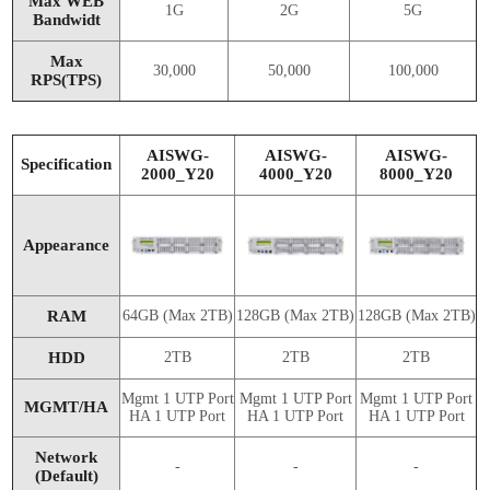
Max WEB
1G
2G
5G
Bandwidt
Max
30,000
50,000
100,000
RPS(TPS)
AISWG-
AISWG-
AISWG-
Specification
2000_Y20
4000_Y20
8000_Y20
Appearance
RAM
64GB (Max 2TB)
128GB (Max 2TB)
128GB (Max 2TB)
HDD
2TB
2TB
2TB
Mgmt 1 UTP Port
Mgmt 1 UTP Port
Mgmt 1 UTP Port
MGMT/HA
HA 1 UTP Port
HA 1 UTP Port
HA 1 UTP Port
Network
-
-
-
(Default)