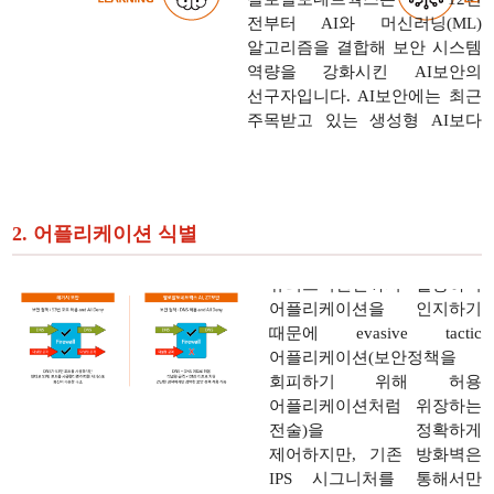
전부터 AI와 머신러닝(ML)
알고리즘을 결합해 보안 시스템
역량을 강화시킨 AI보안의
선구자입니다. AI보안에는 최근
주목받고 있는 생성형 AI보다
보안 분야에 특화된 '정교한
(Precise) AI' 기술이 탑재하고
팔로알토 AI, ZT방화벽은
있어 세계 최고의 명성을
어플리케이션 시그니처,
유지하고 있습니다.
2. 어플리케이션 식별
디코딩, decryption 뿐만
아니라 머신러닝 기반의
휴리스틱엔진까지 활용하여
어플리케이션을 인지하기
때문에 evasive tactic
어플리케이션(보안정책을
회피하기 위해 허용
어플리케이션처럼 위장하는
전술)을 정확하게
제어하지만, 기존 방화벽은
IPS 시그니처를 통해서만