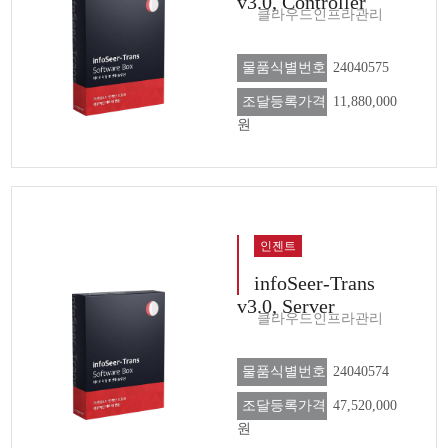
v3.0, Controller
클라우드인프라관리
물품식별번호
24040575
조달등록가격
11,880,000
원
인젠트
infoSeer-Trans
v3.0, Server
클라우드인프라관리
물품식별번호
24040574
조달등록가격
47,520,000
원