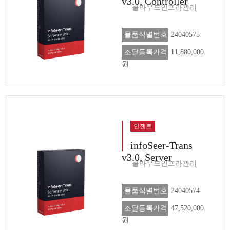
v3.0, Controller
클라우드인프라관리
물품식별번호
24040575
조달등록가격
11,880,000
원
인젠트
infoSeer-Trans
v3.0, Server
클라우드인프라관리
물품식별번호
24040574
조달등록가격
47,520,000
원