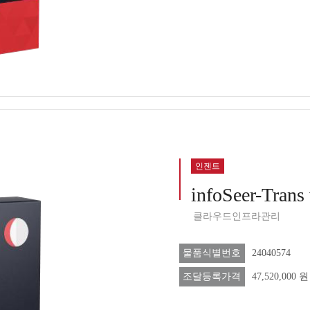
인젠트
infoSeer-Trans 
클라우드인프라관리
물품식별번호
24040574
조달등록가격
47,520,000 원