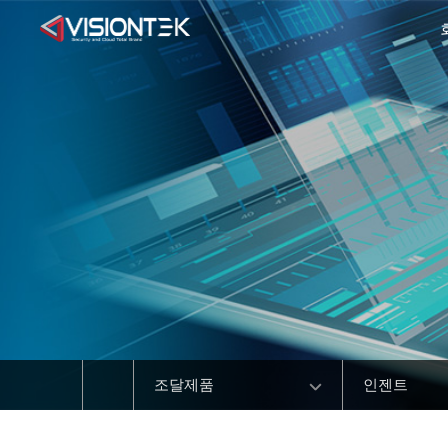
조달제품
인젠트