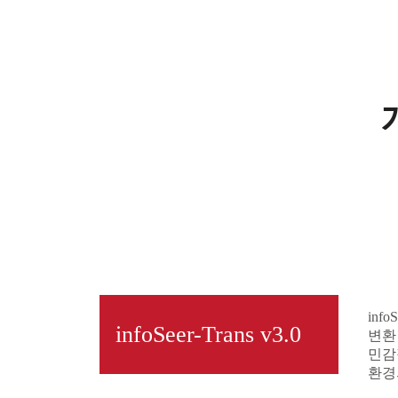
in
infoSeer-Trans v3.0
변환
민감
환경