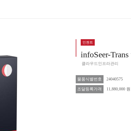
인젠트
infoSeer-Trans 
클라우드인프라관리
물품식별번호
24040575
조달등록가격
11,880,000 원