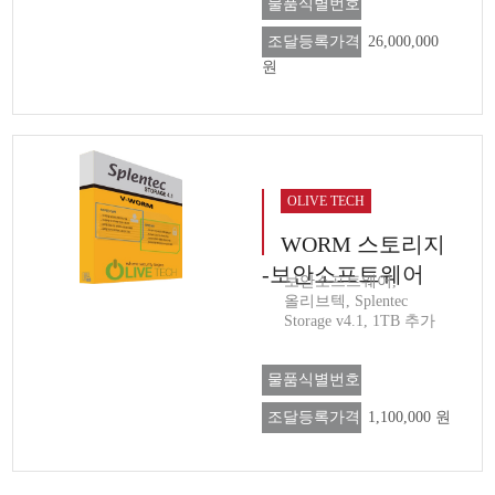
물품식별번호
조달등록가격
26,000,000
원
OLIVE TECH
WORM 스토리지
-보안소프트웨어
보안소프트웨어,
올리브텍, Splentec
Storage v4.1, 1TB 추가
물품식별번호
조달등록가격
1,100,000 원