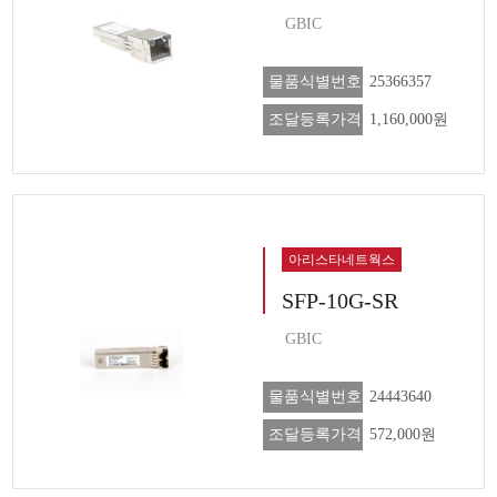
GBIC
물품식별번호
25366357
조달등록가격
1,160,000원
아리스타네트웍스
SFP-10G-SR
GBIC
물품식별번호
24443640
조달등록가격
572,000원