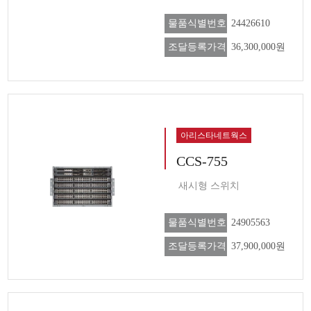
물품식별번호
24426610
조달등록가격
36,300,000원
아리스타네트웍스
CCS-755
새시형 스위치
물품식별번호
24905563
조달등록가격
37,900,000원