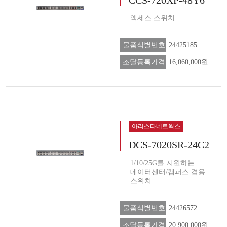
엑세스 스위치
물품식별번호
24425185
조달등록가격
16,060,000원
아리스타네트웍스
DCS-7020SR-24C2
1/10/25G를 지원하는
데이터센터/캠퍼스 겸용
스위치
물품식별번호
24426572
조달등록가격
20,900,000원