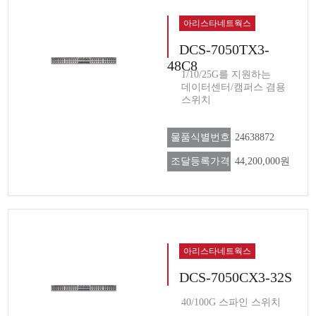
아리스타네트웍스
DCS-7050TX3-
48C8
1/10/25G를 지원하는
데이터센터/캠퍼스 겸용
스위치
물품식별번호
24638872
조달등록가격
44,200,000원
아리스타네트웍스
DCS-7050CX3-32S
40/100G 스파인 스위치