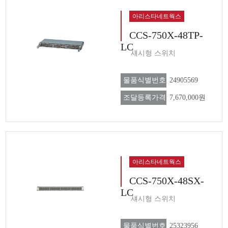
아리스타네트웍스
CCS-750X-48TP-
LC
섀시형 스위치
물품식별번호
24905569
조달등록가격
7,670,000원
아리스타네트웍스
CCS-750X-48SX-
LC
섀시형 스위치
물품식별번호
25323956