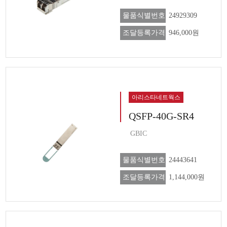
물품식별번호
24929309
조달등록가격
946,000원
아리스타네트웍스
QSFP-40G-SR4
GBIC
물품식별번호
24443641
조달등록가격
1,144,000원