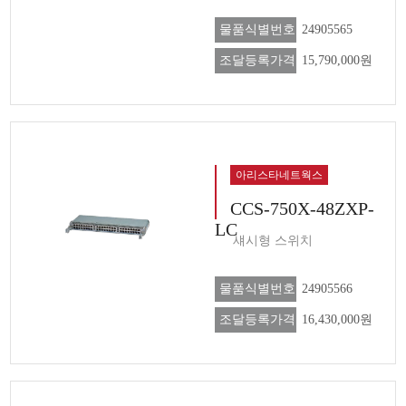
물품식별번호
24905565
조달등록가격
15,790,000원
아리스타네트웍스
CCS-750X-48ZXP-
LC
섀시형 스위치
물품식별번호
24905566
조달등록가격
16,430,000원