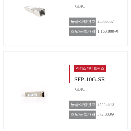
GBIC
물품식별번호
25366357
조달등록가격
1,160,000원
아리스타네트웍스
SFP-10G-SR
GBIC
물품식별번호
24443640
조달등록가격
572,000원