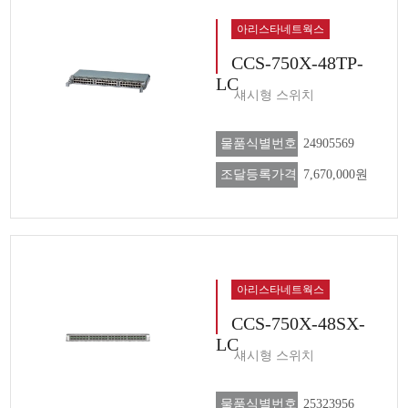
아리스타네트웍스
CCS-750X-48TP-
LC
섀시형 스위치
물품식별번호
24905569
조달등록가격
7,670,000원
아리스타네트웍스
CCS-750X-48SX-
LC
섀시형 스위치
물품식별번호
25323956