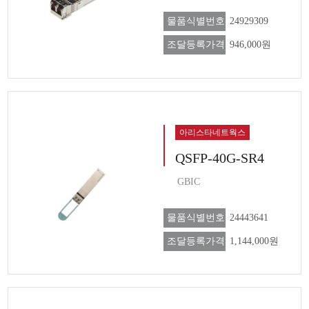
물품식별번호
24929309
조달등록가격
946,000원
아리스타네트웍스
QSFP-40G-SR4
GBIC
물품식별번호
24443641
조달등록가격
1,144,000원