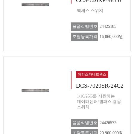
엑세스 스위치
물품식별번호
24425185
조달등록가격
16,060,000원
아리스타네트웍스
DCS-7020SR-24C2
1/10/25G를 지원하는
데이터센터/캠퍼스 겸용
스위치
물품식별번호
24426572
조달등록가격
20,900,000원