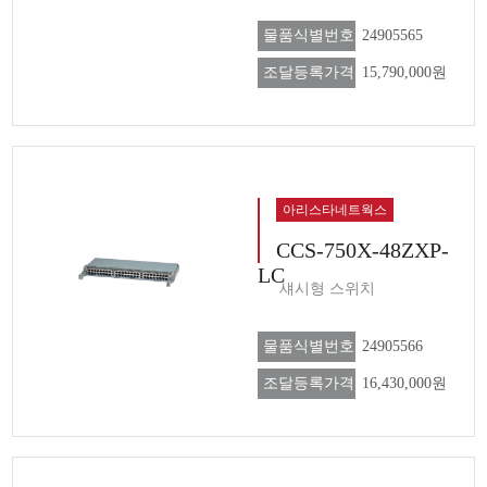
물품식별번호
24905565
조달등록가격
15,790,000원
아리스타네트웍스
CCS-750X-48ZXP-
LC
섀시형 스위치
물품식별번호
24905566
조달등록가격
16,430,000원