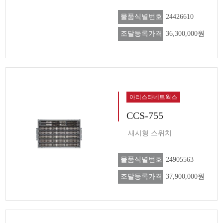
물품식별번호
24426610
조달등록가격
36,300,000원
아리스타네트웍스
CCS-755
새시형 스위치
물품식별번호
24905563
조달등록가격
37,900,000원