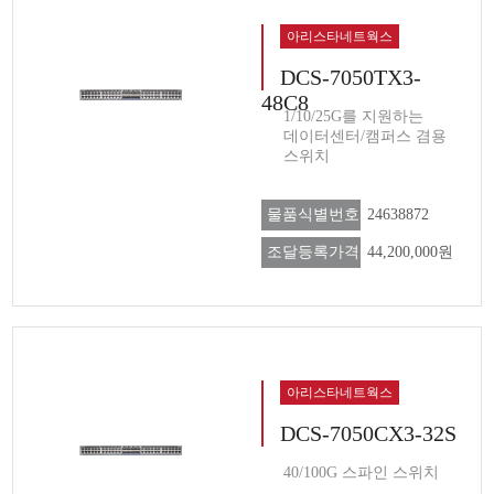
아리스타네트웍스
DCS-7050TX3-
48C8
1/10/25G를 지원하는
데이터센터/캠퍼스 겸용
스위치
물품식별번호
24638872
조달등록가격
44,200,000원
아리스타네트웍스
DCS-7050CX3-32S
40/100G 스파인 스위치