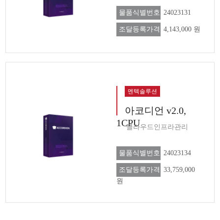
물품식별번호
24023131
조달등록가격
4,143,000 원
멘텍솔루션
아코디언 v2.0,
1CPU
클라우드인프라관리
물품식별번호
24023134
조달등록가격
33,759,000
원