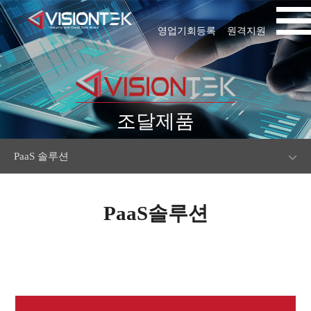
영업기회등록
원격지원
조달제품
PaaS 솔루션
PaaS솔루션