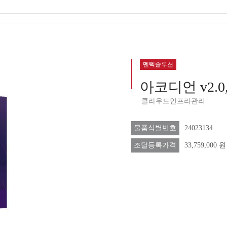
멘텍솔루션
아코디언 v2.0,
클라우드인프라관리
물품식별번호
24023134
조달등록가격
33,759,000 원