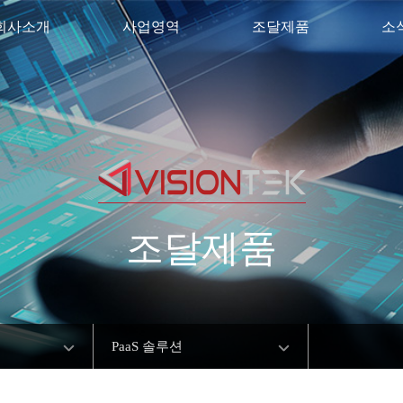
회사소개
사업영역
조달제품
소
조달제품
PaaS 솔루션