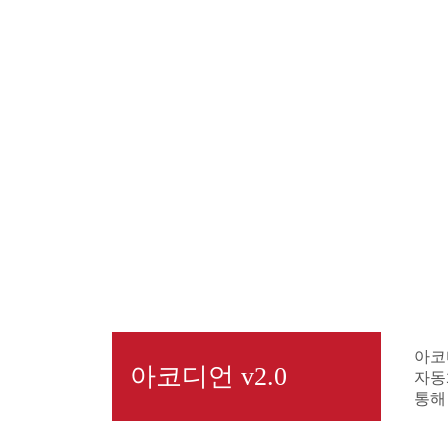
아코
아코디언 v2.0
자동
통해