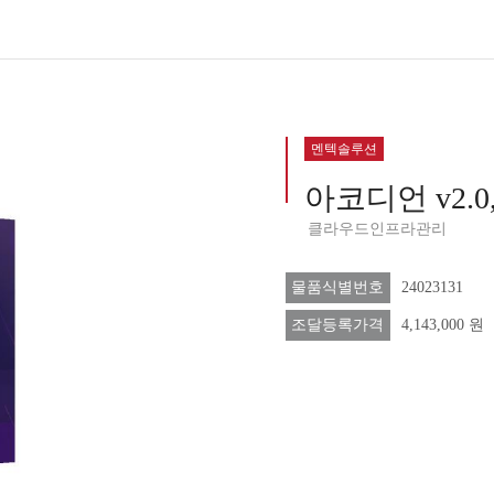
멘텍솔루션
아코디언 v2.0,
클라우드인프라관리
물품식별번호
24023131
조달등록가격
4,143,000 원