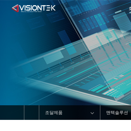
조달제품
맨텍솔루션