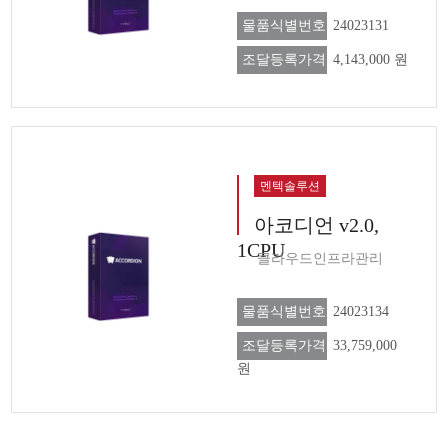
물품식별번호
24023131
조달등록가격
4,143,000 원
멘텍솔루션
아코디언 v2.0,
1CPU
클라우드인프라관리
물품식별번호
24023134
조달등록가격
33,759,000
원