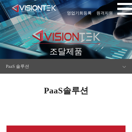
영업기회등록
원격지원
조달제품
PaaS 솔루션
PaaS솔루션