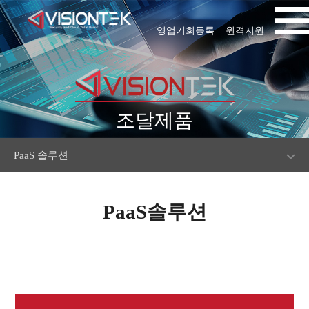
영업기회등록
원격지원
조달제품
PaaS 솔루션
PaaS솔루션