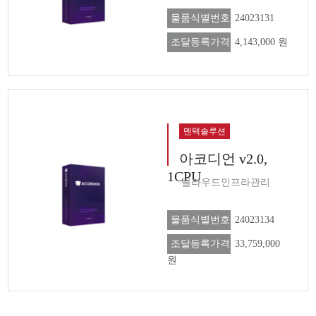
물품식별번호
24023131
조달등록가격
4,143,000 원
멘텍솔루션
아코디언 v2.0,
1CPU
클라우드인프라관리
물품식별번호
24023134
조달등록가격
33,759,000
원