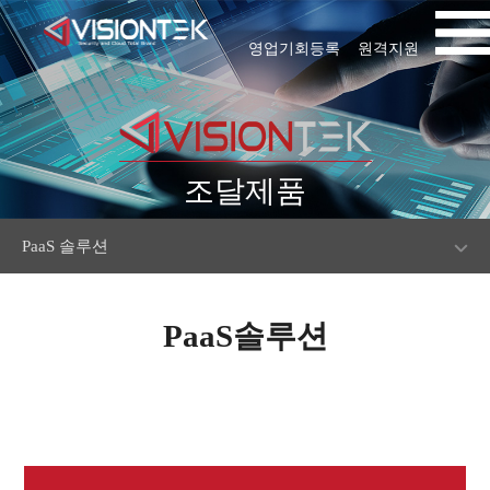
영업기회등록
원격지원
조달제품
PaaS 솔루션
PaaS솔루션