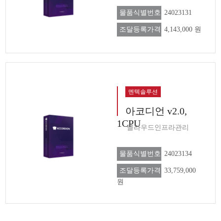
물품식별번호
24023131
조달등록가격
4,143,000 원
멘텍솔루션
아코디언 v2.0,
1CPU
클라우드인프라관리
물품식별번호
24023134
조달등록가격
33,759,000
원