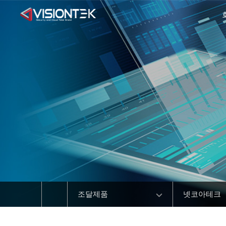
조달제품
넷코아테크