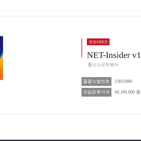
넷코아테크
NET-Insider v
통신소프트웨어
물품식별번호
23032986
조달등록가격
60,100,000 원