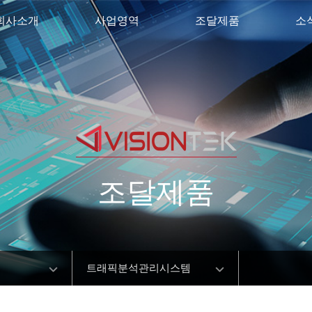
회사소개
사업영역
조달제품
소
조달제품
트래픽분석관리시스템