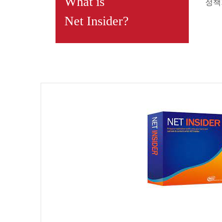
What is
정책
Net Insider?