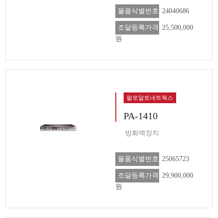
물품식별번호
24040686
조달등록가격
25,500,000
원
팔로알토네트웍스
PA-1410
방화벽장치
물품식별번호
25065723
조달등록가격
29,900,000
원