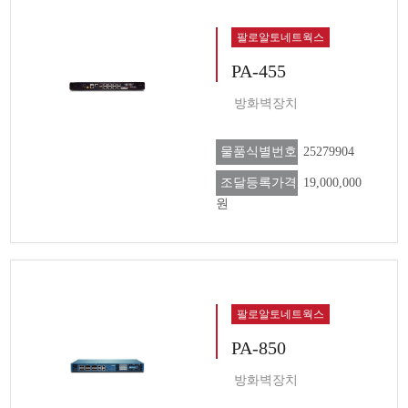
팔로알토네트웍스
PA-455
방화벽장치
물품식별번호
25279904
조달등록가격
19,000,000
원
팔로알토네트웍스
PA-850
방화벽장치