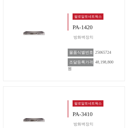
팔로알토네트웍스
PA-1420
방화벽장치
물품식별번호
25065724
조달등록가격
48,198,800
원
팔로알토네트웍스
PA-3410
방화벽장치