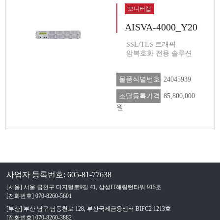
모니터랩
AISVA-4000_Y20
SSL/TLS 트래픽
암복호화 전용 솔루션
물품식별번호
24045939
조달등록가격
85,800,000
원
사업자 등록번호: 605-81-77638
[서울] 서울 금천구 디지털로9길 41, 삼성IT해링턴타워 915호
[전화번호] 070-8260-5601
[부산] 부산 남구 남동천로 128, 부산국제금융센터 BIFC2 1213호
[전화번호] 070-8260-3882