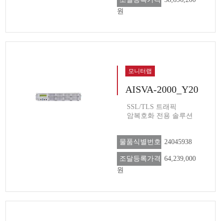
원
모니터랩
AISVA-2000_Y20
SSL/TLS 트래픽
암복호화 전용 솔루션
물품식별번호
24045938
조달등록가격
64,239,000
원