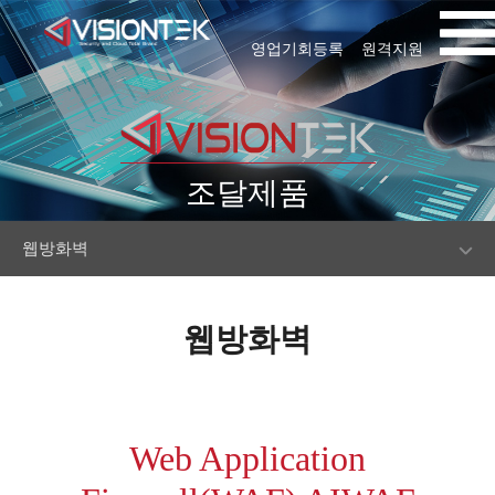
영업기회등록
원격지원
조달제품
웹방화벽
웹방화벽
Web Application