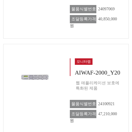
물품식별번호
24097069
조달등록가격
40,850,000
원
모니터랩
AIWAF-2000_Y20
웹 애플리케이션 보호에
특화된 제품
물품식별번호
24100921
조달등록가격
47,210,000
원