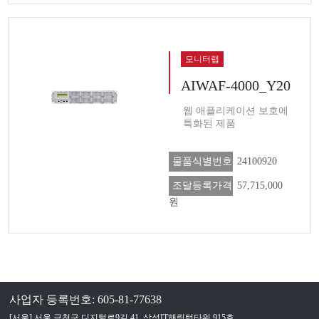
모니터랩
AIWAF-4000_Y20
웹 애플리케이션 보호에
특화된 제품
물품식별번호
24100920
조달등록가격
57,715,000
원
사업자 등록번호: 605-81-77638
[서울] 서울 금천구 디지털로9길 41, 삼성IT해링턴타워 915호