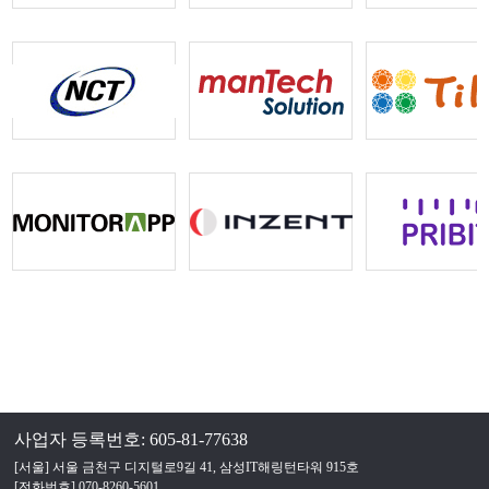
사업자 등록번호: 605-81-77638
[서울] 서울 금천구 디지털로9길 41, 삼성IT해링턴타워 915호
[전화번호] 070-8260-5601