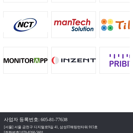
사업자 등록번호: 605-81-77638
[서울] 서울 금천구 디지털로9길 41, 삼성IT해링턴타워 915호
[전화번호] 070-8260-5601