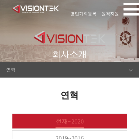
영업기회등록
원격지원
회사소개
연혁
연혁
현재~2020
2019~2016