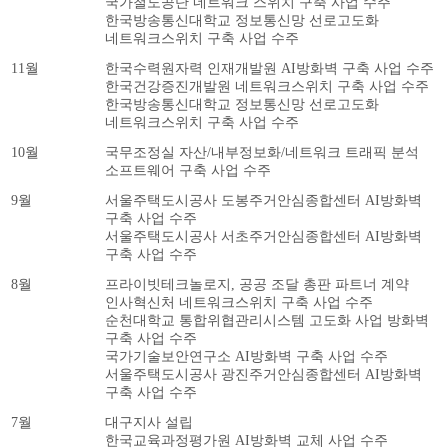
국가철도공단 네트워크 스위치 구축 사업 수주
한국방송통신대학교 정보통신망 선로고도화
네트워크스위치 구축 사업 수주
11월
한국수력원자력 인재개발원 AI방화벽 구축 사업 수주
한국건강증진개발원 네트워크스위치 구축 사업 수주
한국방송통신대학교 정보통신망 선로고도화
네트워크스위치 구축 사업 수주
10월
국무조정실 자산/내부정보화/네트워크 트래픽 분석
소프트웨어 구축 사업 수주
9월
서울주택도시공사 도봉주거안심종합센터 AI방화벽
구축 사업 수주
서울주택도시공사 서초주거안심종합센터 AI방화벽
구축 사업 수주
8월
프라이빗테크놀로지, 공공 조달 총판 파트너 계약
인사혁신처 네트워크스위치 구축 사업 수주
순천대학교 통합위협관리시스템 고도화 사업 방화벽
구축 사업 수주
국가기술보안연구소 AI방화벽 구축 사업 수주
서울주택도시공사 광진주거안심종합센터 AI방화벽
구축 사업 수주
7월
대구지사 설립
한국교육과정평가원 AI방화벽 교체 사업 수주