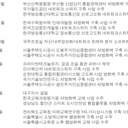
2월
부산산학융합원 부산형 산업단지 통합관제센터 AI방화벽 구
국가철도공단 네트워크 스위치 구축 사업 수주
한국방송통신대학교 정보통신망 선로고도화 네트워크스위치
1월
한국수력원자력 인재개발원 AI방화벽 구축 사업 수주
한국건강증진개발원 네트워크스위치 구축 사업 수주
한국방송통신대학교 정보통신망 선로고도화 네트워크스위치
0월
국무조정실 자산/내부정보화/네트워크 트래픽 분석 소프트웨
월
서울주택도시공사 도봉주거안심종합센터 AI방화벽 구축 사
서울주택도시공사 서초주거안심종합센터 AI방화벽 구축 사
월
프라이빗테크놀로지, 공공 조달 총판 파트너 계약
인사혁신처 네트워크스위치 구축 사업 수주
순천대학교 통합위협관리시스템 고도화 사업 방화벽 구축 
국가기술보안연구소 AI방화벽 구축 사업 수주
서울주택도시공사 광진주거안심종합센터 AI방화벽 구축 사
월
대구지사 설립
한국교육과정평가원 AI방화벽 교체 사업 수주
경상남도 함안군 스마트 도시안전망 통합플랫폼 AI방화벽 
월
전라북도교육청 미래교육연구원 SSL가시성시스템 구축 사
서울특별시 소방재난본부 웹방화벽 구축 사업 수주
서울특별시교육청 노후 웹방화벽 교체 사업 수주